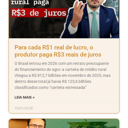
Para cada R$1 real de lucro, o
produtor paga R$3 reais de juros
O Brasil entrou em 2026 com um retrato preocupante
do financiamento do agro: a carteira de crédito rural
chegou a R$ 812,7 bilhões em novembro de 2025, mas
dentro desse total já havia R$ 123,6 bilhões
classificados como “carteira estressada”
LEIA MAIS »
15/01/2026