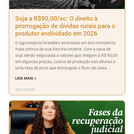
Soja a R$90,00/sc: O direito à
prorrogação de dívidas rurais para o
produtor endividado em 2026
O agronegócio brasileiro atravessa um dos momentos
mais críticos de sua história recente. Com a saca de
soja sendo negociada a valores que chegam a R$ 90,00
em algumas praças, custos de produção nas alturas e
uma taxa de juros que estrangula o fluxo de caixa…
LEIA MAIS »
28/01/2026