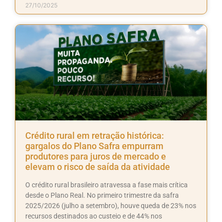
27/10/2025
Crédito rural em retração histórica:
gargalos do Plano Safra empurram
produtores para juros de mercado e
elevam o risco de saída da atividade
O crédito rural brasileiro atravessa a fase mais crítica
desde o Plano Real. No primeiro trimestre da safra
2025/2026 (julho a setembro), houve queda de 23% nos
recursos destinados ao custeio e de 44% nos