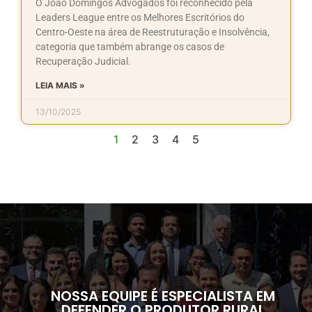
O João Domingos Advogados foi reconhecido pela
Leaders League entre os Melhores Escritórios do
Centro-Oeste na área de Reestruturação e Insolvência,
categoria que também abrange os casos de
Recuperação Judicial.
LEIA MAIS »
13/10/2025
1
2
3
4
5
NOSSA EQUIPE É ESPECIALISTA EM
DEFENDER O PRODUTOR RURAL