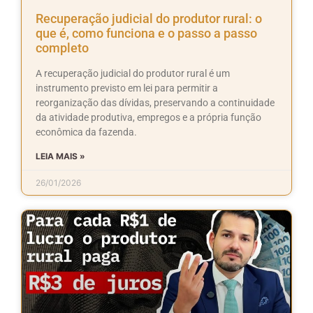
Recuperação judicial do produtor rural: o
que é, como funciona e o passo a passo
completo
A recuperação judicial do produtor rural é um
instrumento previsto em lei para permitir a
reorganização das dívidas, preservando a continuidade
da atividade produtiva, empregos e a própria função
econômica da fazenda.
LEIA MAIS »
26/01/2026