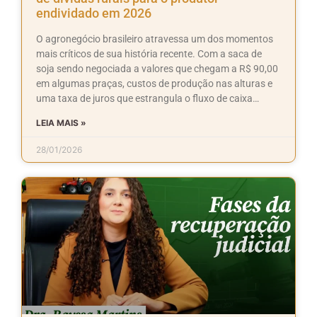
endividado em 2026
O agronegócio brasileiro atravessa um dos momentos
mais críticos de sua história recente. Com a saca de
soja sendo negociada a valores que chegam a R$ 90,00
em algumas praças, custos de produção nas alturas e
uma taxa de juros que estrangula o fluxo de caixa…
LEIA MAIS »
28/01/2026