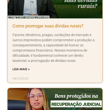
Como prorrogar suas dívidas rurais?
Fatores climáticos, pragas, oscilações de mercado e
outros imprevistos podem comprometer a produção e,
consequentemente, a capacidade de honrar os
compromissos financeiros. Nesses momentos de
dificuldade, é fundamental conhecer um direito
essencial: a prorrogação de dívidas rurais.
LEIA MAIS »
08/12/2025