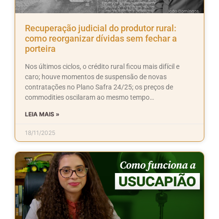
Recuperação judicial do produtor rural:
como reorganizar dívidas sem fechar a
porteira
Nos últimos ciclos, o crédito rural ficou mais difícil e
caro; houve momentos de suspensão de novas
contratações no Plano Safra 24/25; os preços de
commodities oscilaram ao mesmo tempo…
LEIA MAIS »
18/11/2025