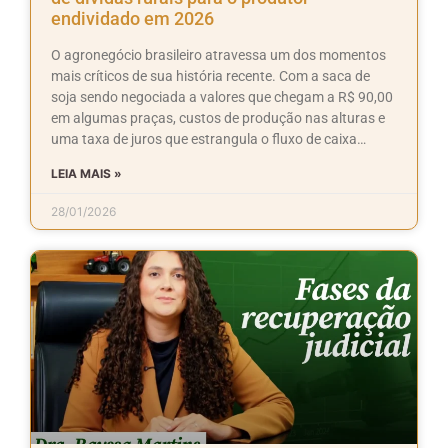
endividado em 2026
O agronegócio brasileiro atravessa um dos momentos
mais críticos de sua história recente. Com a saca de
soja sendo negociada a valores que chegam a R$ 90,00
em algumas praças, custos de produção nas alturas e
uma taxa de juros que estrangula o fluxo de caixa…
LEIA MAIS »
28/01/2026