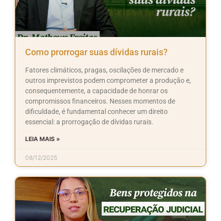
Como prorrogar suas dívidas rurais?
Fatores climáticos, pragas, oscilações de mercado e
outros imprevistos podem comprometer a produção e,
consequentemente, a capacidade de honrar os
compromissos financeiros. Nesses momentos de
dificuldade, é fundamental conhecer um direito
essencial: a prorrogação de dívidas rurais.
LEIA MAIS »
08/12/2025