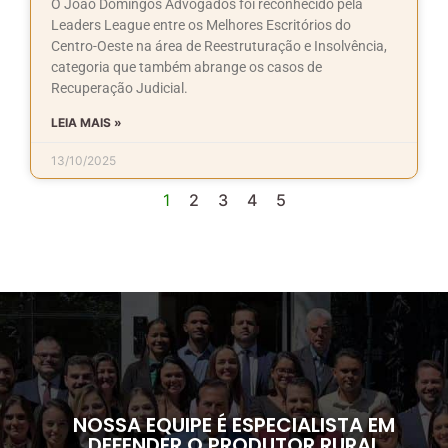
O João Domingos Advogados foi reconhecido pela
Leaders League entre os Melhores Escritórios do
Centro-Oeste na área de Reestruturação e Insolvência,
categoria que também abrange os casos de
Recuperação Judicial.
LEIA MAIS »
13/10/2025
1
2
3
4
5
NOSSA EQUIPE É ESPECIALISTA EM
DEFENDER O PRODUTOR RURAL