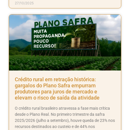
27/10/2025
Crédito rural em retração histórica:
gargalos do Plano Safra empurram
produtores para juros de mercado e
elevam o risco de saída da atividade
O crédito rural brasileiro atravessa a fase mais crítica
desde o Plano Real. No primeiro trimestre da safra
2025/2026 (julho a setembro), houve queda de 23% nos
recursos destinados ao custeio e de 44% nos