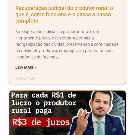
Recuperação judicial do produtor rural: o
que é, como funciona e o passo a passo
completo
A recuperação judicial do produtor rural é um
instrumento previsto em lei para permitir a
reorganização das dívidas, preservando a continuidade
da atividade produtiva, empregos e a própria função
econômica da fazenda.
LEIA MAIS »
26/01/2026