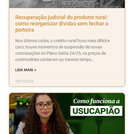
Recuperação judicial do produtor rural:
como reorganizar dívidas sem fechar a
porteira
Nos últimos ciclos, o crédito rural ficou mais difícil e
caro; houve momentos de suspensão de novas
contratações no Plano Safra 24/25; os preços de
commodities oscilaram ao mesmo tempo…
LEIA MAIS »
18/11/2025