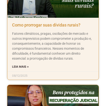
Como prorrogar suas dívidas rurais?
Fatores climáticos, pragas, oscilações de mercado e
outros imprevistos podem comprometer a produção e,
consequentemente, a capacidade de honrar os
compromissos financeiros. Nesses momentos de
dificuldade, é fundamental conhecer um direito
essencial: a prorrogação de dívidas rurais.
LEIA MAIS »
08/12/2025