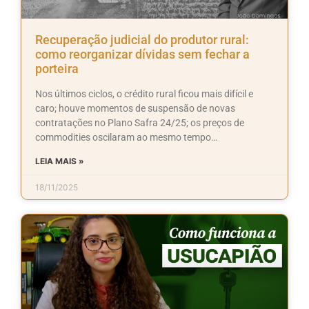
Recuperação judicial do produtor rural:
como reorganizar dívidas sem fechar a
porteira
Nos últimos ciclos, o crédito rural ficou mais difícil e
caro; houve momentos de suspensão de novas
contratações no Plano Safra 24/25; os preços de
commodities oscilaram ao mesmo tempo…
LEIA MAIS »
18/11/2025