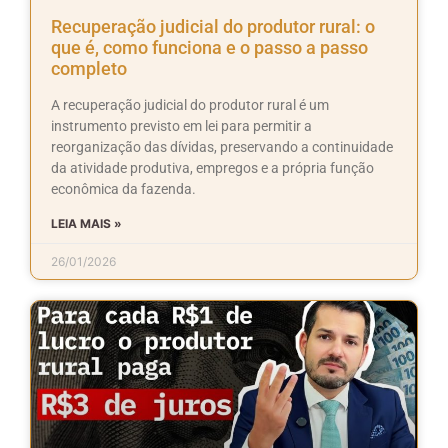
Recuperação judicial do produtor rural: o
que é, como funciona e o passo a passo
completo
A recuperação judicial do produtor rural é um
instrumento previsto em lei para permitir a
reorganização das dívidas, preservando a continuidade
da atividade produtiva, empregos e a própria função
econômica da fazenda.
LEIA MAIS »
26/01/2026