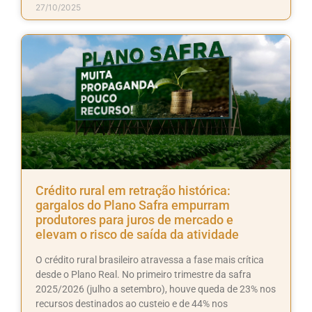
27/10/2025
Crédito rural em retração histórica:
gargalos do Plano Safra empurram
produtores para juros de mercado e
elevam o risco de saída da atividade
O crédito rural brasileiro atravessa a fase mais crítica
desde o Plano Real. No primeiro trimestre da safra
2025/2026 (julho a setembro), houve queda de 23% nos
recursos destinados ao custeio e de 44% nos