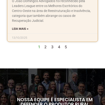
O João Domingos Advogados foi reconhecido pela
Leaders League entre os Melhores Escritórios do
Centro-Oeste na área de Reestruturação e Insolvência,
categoria que também abrange os casos de
Recuperação Judicial.
LEIA MAIS »
13/10/2025
1
2
3
4
5
NOSSA EQUIPE É ESPECIALISTA EM
DEFENDER O PRODUTOR RURAL