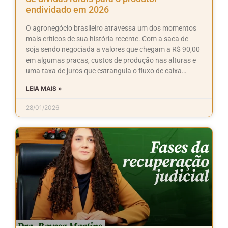
endividado em 2026
O agronegócio brasileiro atravessa um dos momentos
mais críticos de sua história recente. Com a saca de
soja sendo negociada a valores que chegam a R$ 90,00
em algumas praças, custos de produção nas alturas e
uma taxa de juros que estrangula o fluxo de caixa…
LEIA MAIS »
28/01/2026