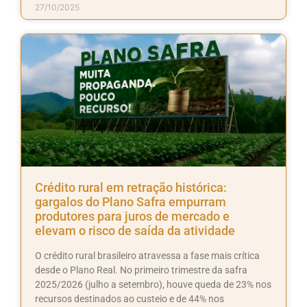
27/10/2025
Crédito rural em retração histórica:
gargalos do Plano Safra empurram
produtores para juros de mercado e
elevam o risco de saída da atividade
O crédito rural brasileiro atravessa a fase mais crítica
desde o Plano Real. No primeiro trimestre da safra
2025/2026 (julho a setembro), houve queda de 23% nos
recursos destinados ao custeio e de 44% nos