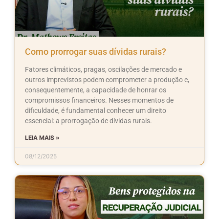
Como prorrogar suas dívidas rurais?
Fatores climáticos, pragas, oscilações de mercado e
outros imprevistos podem comprometer a produção e,
consequentemente, a capacidade de honrar os
compromissos financeiros. Nesses momentos de
dificuldade, é fundamental conhecer um direito
essencial: a prorrogação de dívidas rurais.
LEIA MAIS »
08/12/2025