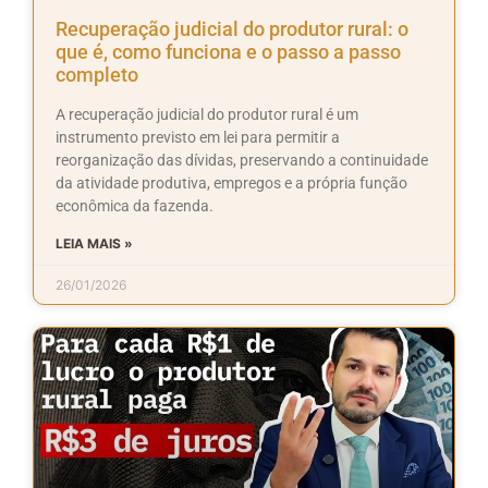
Recuperação judicial do produtor rural: o
que é, como funciona e o passo a passo
completo
A recuperação judicial do produtor rural é um
instrumento previsto em lei para permitir a
reorganização das dívidas, preservando a continuidade
da atividade produtiva, empregos e a própria função
econômica da fazenda.
LEIA MAIS »
26/01/2026