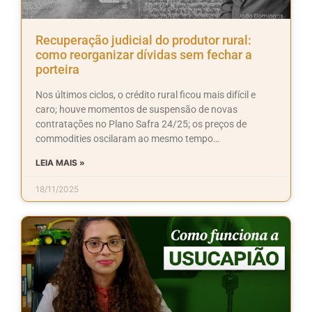
Recuperação judicial do produtor rural:
como reorganizar dívidas sem fechar a
porteira
Nos últimos ciclos, o crédito rural ficou mais difícil e
caro; houve momentos de suspensão de novas
contratações no Plano Safra 24/25; os preços de
commodities oscilaram ao mesmo tempo…
LEIA MAIS »
18/11/2025