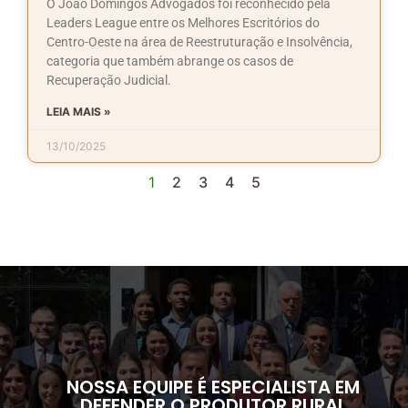
O João Domingos Advogados foi reconhecido pela
Leaders League entre os Melhores Escritórios do
Centro-Oeste na área de Reestruturação e Insolvência,
categoria que também abrange os casos de
Recuperação Judicial.
LEIA MAIS »
13/10/2025
1
2
3
4
5
NOSSA EQUIPE É ESPECIALISTA EM
DEFENDER O PRODUTOR RURAL