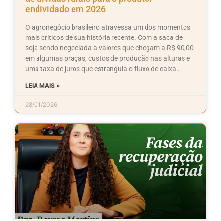
endividado em 2026
O agronegócio brasileiro atravessa um dos momentos
mais críticos de sua história recente. Com a saca de
soja sendo negociada a valores que chegam a R$ 90,00
em algumas praças, custos de produção nas alturas e
uma taxa de juros que estrangula o fluxo de caixa…
LEIA MAIS »
28/01/2026