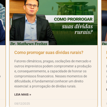
Como prorrogar suas dívidas rurais?
Fatores climáticos, pragas, oscilações de mercado e
outros imprevistos podem comprometer a produção
e, consequentemente, a capacidade de honrar os
o
compromissos financeiros. Nesses momentos de
dificuldade, é fundamental conhecer um direito
essencial: a prorrogação de dívidas rurais.
LEIA MAIS »
08/12/2025