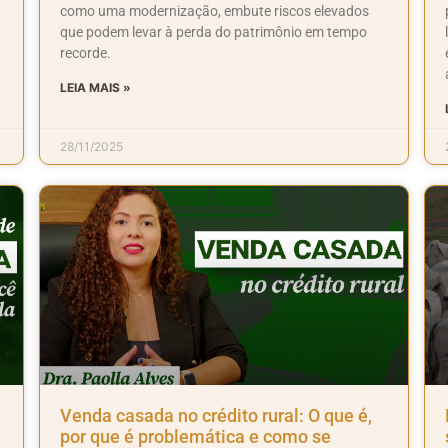
como uma modernização, embute riscos elevados
que podem levar à perda do patrimônio em tempo
recorde.
LEIA MAIS »
28/11/2025
Venda casada no crédito rural: O que é,
por que é problemática e como se