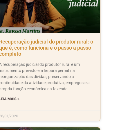
Recuperação judicial do produtor rural: o
que é, como funciona e o passo a passo
completo
A recuperação judicial do produtor rural é um
instrumento previsto em lei para permitir a
reorganização das dívidas, preservando a
continuidade da atividade produtiva, empregos e a
própria função econômica da fazenda.
LEIA MAIS »
26/01/2026