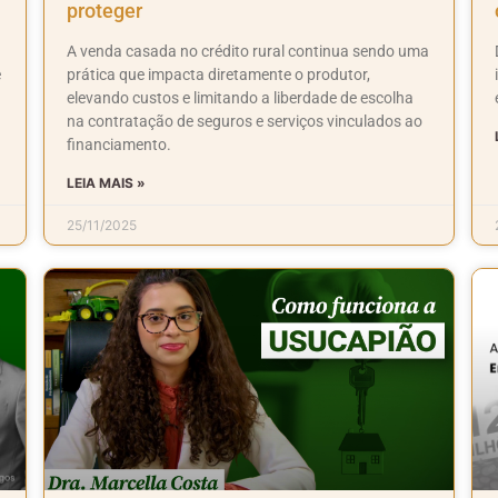
proteger
A venda casada no crédito rural continua sendo uma
e
prática que impacta diretamente o produtor,
elevando custos e limitando a liberdade de escolha
na contratação de seguros e serviços vinculados ao
financiamento.
LEIA MAIS »
25/11/2025