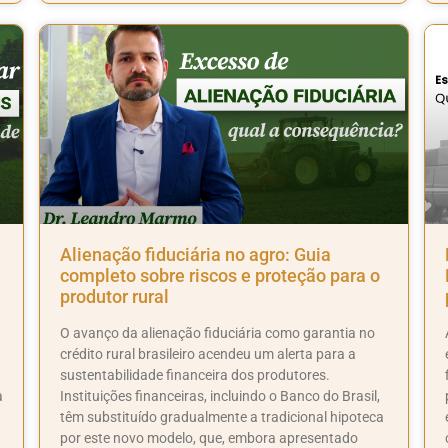
Alienação fiduciária no agro: Guia
completo sobre riscos e proteção para o
produtor rural
O avanço da alienação fiduciária como garantia no
crédito rural brasileiro acendeu um alerta para a
sustentabilidade financeira dos produtores.
a
Instituições financeiras, incluindo o Banco do Brasil,
têm substituído gradualmente a tradicional hipoteca
por este novo modelo, que, embora apresentado