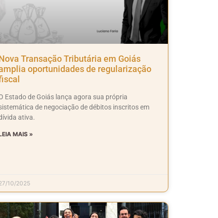
Nova Transação Tributária em Goiás
amplia oportunidades de regularização
fiscal
O Estado de Goiás lança agora sua própria
sistemática de negociação de débitos inscritos em
dívida ativa.
LEIA MAIS »
27/10/2025