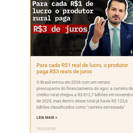
Para cada R$1 real de lucro, o produtor
paga R$3 reais de juros
O Brasil entrou em 2026 com um retrato
preocupante do financiamento do agro: a carteira de
crédito rural chegou a R$ 812,7 bilhões em novembr
de 2025, mas dentro desse total já havia R$ 123,6
bilhões classificados como “carteira estressada”
LEIA MAIS »
15/01/2026