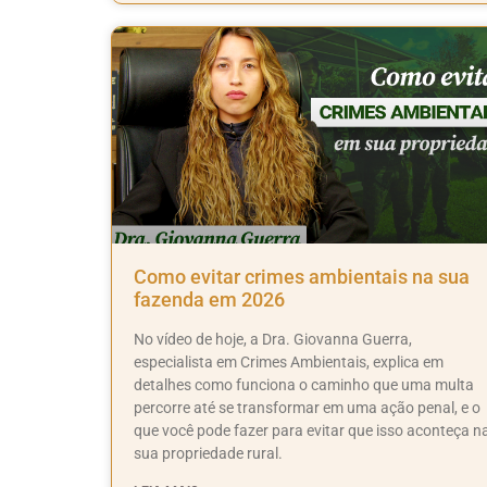
Como evitar crimes ambientais na sua
fazenda em 2026
No vídeo de hoje, a Dra. Giovanna Guerra,
especialista em Crimes Ambientais, explica em
detalhes como funciona o caminho que uma multa
percorre até se transformar em uma ação penal, e o
que você pode fazer para evitar que isso aconteça n
sua propriedade rural.