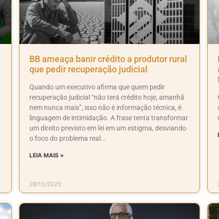
BB ameaça banir crédito a produtor rural
que pedir recuperação judicial
Quando um executivo afirma que quem pedir
recuperação judicial “não terá crédito hoje, amanhã
nem nunca mais”, isso não é informação técnica, é
linguagem de intimidação. A frase tenta transformar
um direito previsto em lei em um estigma, desviando
o foco do problema real…
LEIA MAIS »
28/10/2025