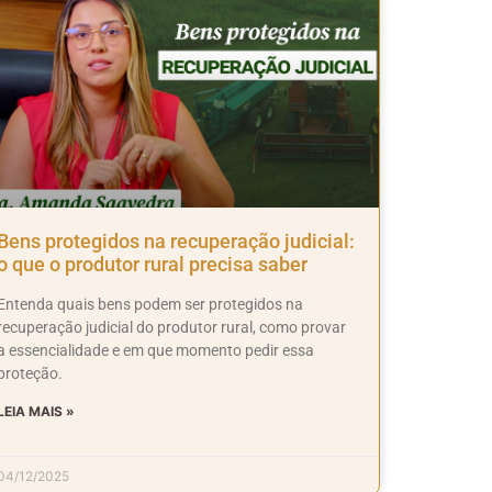
Bens protegidos na recuperação judicial:
o que o produtor rural precisa saber
Entenda quais bens podem ser protegidos na
recuperação judicial do produtor rural, como provar
a essencialidade e em que momento pedir essa
proteção.
LEIA MAIS »
04/12/2025