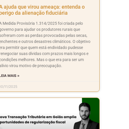
A ajuda que virou ameaça: entenda o
perigo da alienação fiduciária
A Medida Provisória 1.314/2025 foi criada pelo
governo para ajudar os produtores rurais que
sofreram com as perdas provocadas pelas secas,
enchentes e outros desastres climáticos. O objetivo
era permitir que quem está endividado pudesse
renegociar suas dívidas com prazos mais longos e
condições melhores. Mas o que era para ser um
alívio virou motivo de preocupação.
LEIA MAIS »
10/11/2025