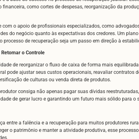
o financeira, como cortes de despesas, reorganização da produç
e com o apoio de profissionais especializados, como advogados 
des do negócio quanto às expectativas dos credores. Um plano
o processo de recuperação seja um passo em direção à estabili
o Retomar o Controle
nidade de reorganizar o fluxo de caixa de forma mais equilibrad
ural pode ajustar seus custos operacionais, reavaliar contrato
rsificação de culturas ou venda direta de produtos.
o produtor consiga não apenas pagar suas dívidas reestruturada
dade de gerar lucro e garantindo um futuro mais sólido para o 
nça entre a falência e a recuperação para muitos produtores rura
oteger o patrimônio e manter a atividade produtiva, esse proce
des.