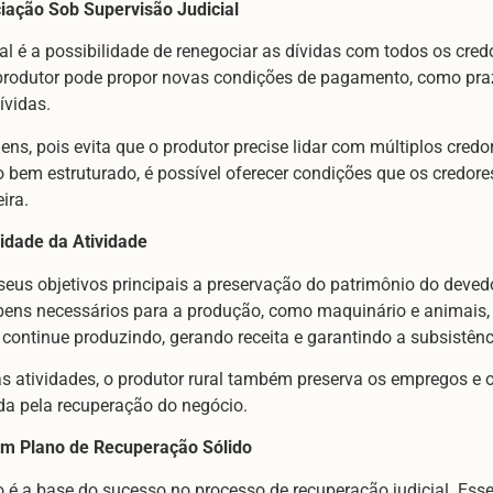
iação Sob Supervisão Judicial
al é a possibilidade de renegociar as dívidas com todos os cre
 o produtor pode propor novas condições de pagamento, como pra
ívidas.
ns, pois evita que o produtor precise lidar com múltiplos cred
bem estruturado, é possível oferecer condições que os credo
ira.
idade da Atividade
us objetivos principais a preservação do patrimônio do devedor.
 bens necessários para a produção, como maquinário e animais,
 continue produzindo, gerando receita e garantindo a subsistênc
s atividades, o produtor rural também preserva os empregos e 
a pela recuperação do negócio.
um Plano de Recuperação Sólido
 a base do sucesso no processo de recuperação judicial. Esse p