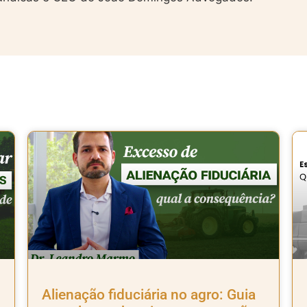
Alienação fiduciária no agro: Guia