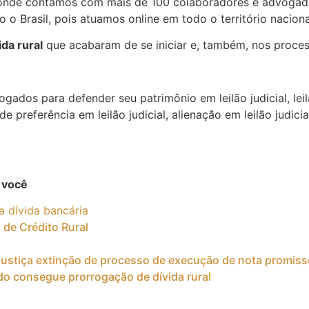
 onde contamos com mais de 100 colaboradores e advogado
 o Brasil, pois atuamos online em todo o território naciona
da rural
que acabaram de se iniciar e, também, nos proces
ados para defender seu patrimônio em leilão judicial, leil
e preferência em leilão judicial, alienação em leilão judici
 você
a dívida bancária
de Crédito Rural
ustiça extinção de processo de execução de nota promissó
o consegue prorrogação de dívida rural