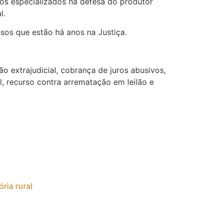
s especializados na defesa do produtor
l.
sos que estão há anos na Justiça.
ão extrajudicial, cobrança de juros abusivos,
al, recurso contra arrematação em leilão e
ria rural