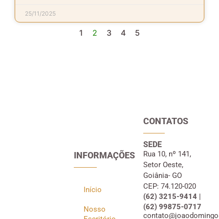
25/11/2025
1
2
3
4
5
CONTATOS
SEDE
Rua 10, nº 141,
INFORMAÇÕES
Setor Oeste,
Goiânia- GO
CEP: 74.120-020
Início
(62) 3215-9414 |
(62) 99875-0717
Nosso
contato@joaodomingo
Escritório