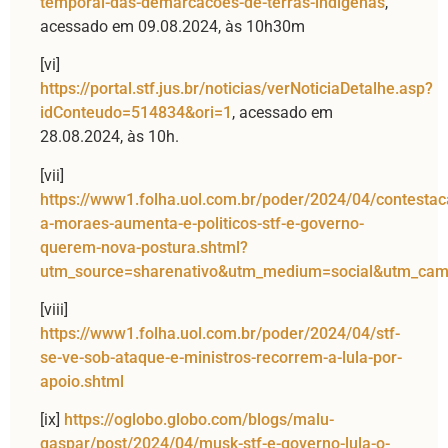
temporal-das-demarcacoes-de-terras-indigenas
,
acessado em 09.08.2024, às 10h30m
[vi]
https://portal.stf.jus.br/noticias/verNoticiaDetalhe.asp?
idConteudo=514834&ori=1
, acessado em
28.08.2024, às 10h.
[vii]
https://www1.folha.uol.com.br/poder/2024/04/contestac
a-moraes-aumenta-e-politicos-stf-e-governo-
querem-nova-postura.shtml?
utm_source=sharenativo&utm_medium=social&utm_cam
[viii]
https://www1.folha.uol.com.br/poder/2024/04/stf-
se-ve-sob-ataque-e-ministros-recorrem-a-lula-por-
apoio.shtml
[ix]
https://oglobo.globo.com/blogs/malu-
gaspar/post/2024/04/musk-stf-e-governo-lula-o-