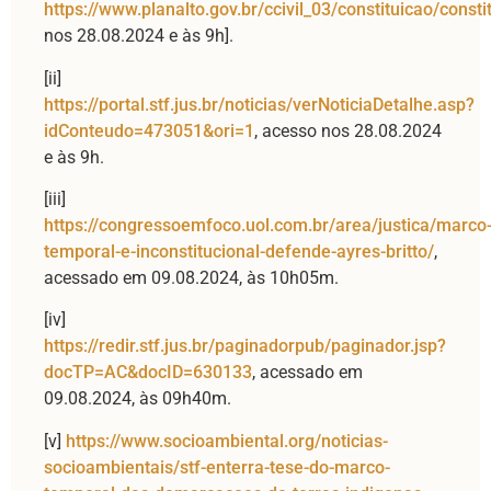
https://www.planalto.gov.br/ccivil_03/constituicao/const
nos 28.08.2024 e às 9h].
[ii]
https://portal.stf.jus.br/noticias/verNoticiaDetalhe.asp?
idConteudo=473051&ori=1
, acesso nos 28.08.2024
e às 9h.
[iii]
https://congressoemfoco.uol.com.br/area/justica/marco
temporal-e-inconstitucional-defende-ayres-britto/
,
acessado em 09.08.2024, às 10h05m.
[iv]
https://redir.stf.jus.br/paginadorpub/paginador.jsp?
docTP=AC&docID=630133
, acessado em
09.08.2024, às 09h40m.
[v]
https://www.socioambiental.org/noticias-
socioambientais/stf-enterra-tese-do-marco-