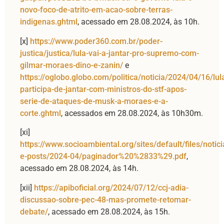
novo-foco-de-atrito-em-acao-sobre-terras-
indigenas.ghtml
, acessado em 28.08.2024, às 10h.
[x]
https://www.poder360.com.br/poder-
justica/justica/lula-vai-a-jantar-pro-supremo-com-
gilmar-moraes-dino-e-zanin/
e
https://oglobo.globo.com/politica/noticia/2024/04/16/lul
participa-de-jantar-com-ministros-do-stf-apos-
serie-de-ataques-de-musk-a-moraes-e-a-
corte.ghtml
, acessados em 28.08.2024, às 10h30m.
[xi]
https://www.socioambiental.org/sites/default/files/notici
e-posts/2024-04/paginador%20%2833%29.pdf
,
acessado em 28.08.2024, às 14h.
[xii]
https://apiboficial.org/2024/07/12/ccj-adia-
discussao-sobre-pec-48-mas-promete-retomar-
debate/
, acessado em 28.08.2024, às 15h.