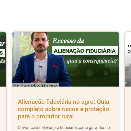
Alienação fiduciária no agro: Guia
completo sobre riscos e proteção
para o produtor rural
O avanço da alienação fiduciária como garantia no