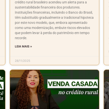
crédito rural brasileiro acendeu um alerta para a
sustentabilidade financeira dos produtores.
Instituições financeiras, incluindo o Banco do Brasil,
têm substituído gradualmente a tradicional hipoteca
por este novo modelo, que, embora apresentado
como uma modernização, embute riscos elevados
que podem levar à perda do patrimônio em tempo
recorde.
LEIA MAIS »
28/11/2025