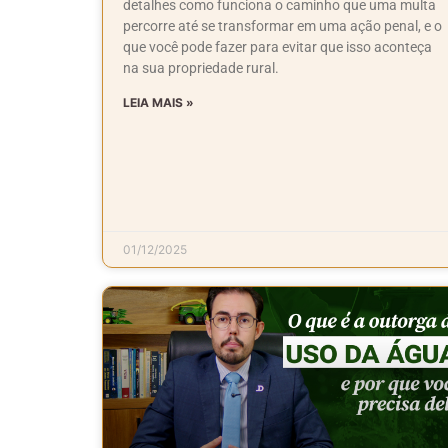
detalhes como funciona o caminho que uma multa
percorre até se transformar em uma ação penal, e o
que você pode fazer para evitar que isso aconteça
na sua propriedade rural.
LEIA MAIS »
01/12/2025