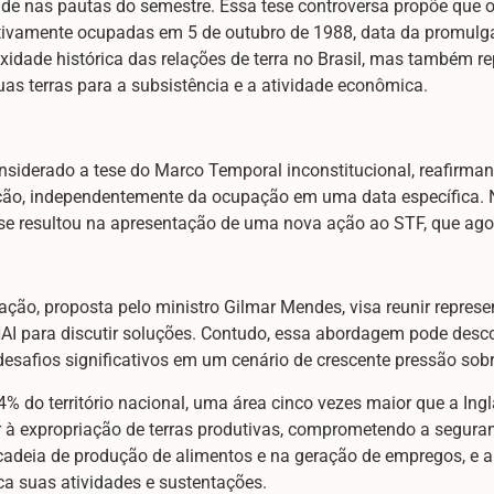
e nas pautas do semestre. Essa tese controversa propõe que os
tivamente ocupadas em 5 de outubro de 1988, data da promulgaç
dade histórica das relações de terra no Brasil, mas também r
as terras para a subsistência e a atividade econômica.
siderado a tese do Marco Temporal inconstitucional, reafirmando
ição, independentemente da ocupação em uma data específica. 
ese resultou na apresentação de uma nova ação ao STF, que agora
ão, proposta pelo ministro Gilmar Mendes, visa reunir represe
AI para discutir soluções. Contudo, essa abordagem pode descon
desafios significativos em um cenário de crescente pressão sobre
% do território nacional, uma área cinco vezes maior que a Ing
 à expropriação de terras produtivas, comprometendo a seguran
a cadeia de produção de alimentos e na geração de empregos, e
ca suas atividades e sustentações.