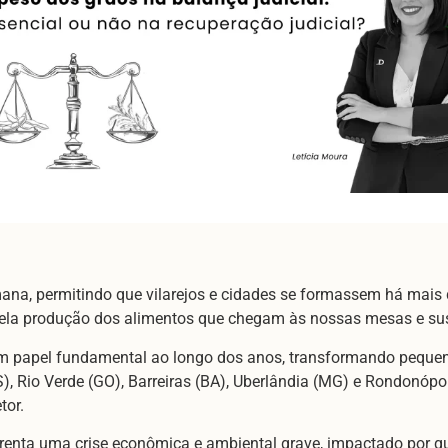
mana, permitindo que vilarejos e cidades se formassem há mais d
pela produção dos alimentos que chegam às nossas mesas e sus
m papel fundamental ao longo dos anos, transformando pequen
, Rio Verde (GO), Barreiras (BA), Uberlândia (MG) e Rondonópo
tor.
 enfrenta uma crise econômica e ambiental grave, impactado por