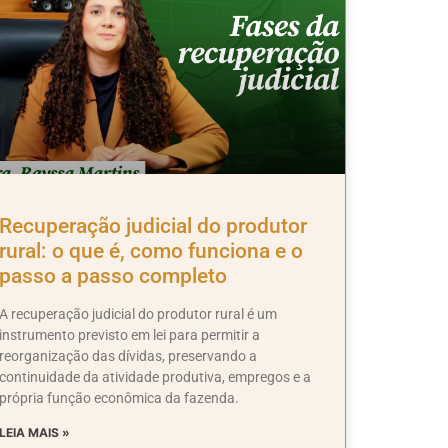
Recuperação judicial do produtor
rural: o que é, como funciona e o
passo a passo completo
A recuperação judicial do produtor rural é um
instrumento previsto em lei para permitir a
reorganização das dívidas, preservando a
continuidade da atividade produtiva, empregos e a
própria função econômica da fazenda.
LEIA MAIS »