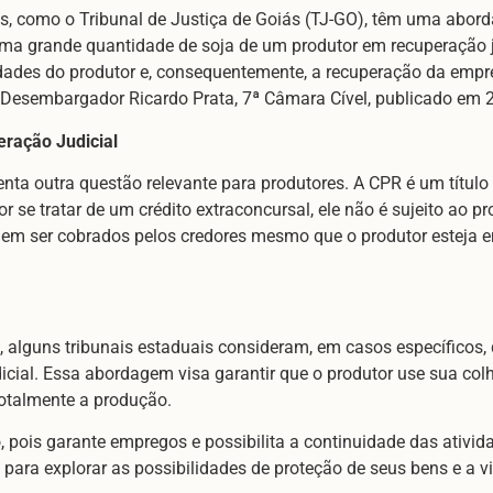
ais, como o Tribunal de Justiça de Goiás (TJ-GO), têm uma abo
uma grande quantidade de soja de um produtor em recuperação j
dades do produtor e, consequentemente, a recuperação da empr
 Desembargador Ricardo Prata, 7ª Câmara Cível, publicado em 
eração Judicial
nta outra questão relevante para produtores. A CPR é um título
e tratar de um crédito extraconcursal, ele não é sujeito ao pro
em ser cobrados pelos credores mesmo que o produtor esteja em
, alguns tribunais estaduais consideram, em casos específicos
dicial. Essa abordagem visa garantir que o produtor use sua col
otalmente a produção.
, pois garante empregos e possibilita a continuidade das ativid
al para explorar as possibilidades de proteção de seus bens e a 