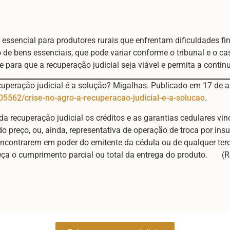
 essencial para produtores rurais que enfrentam dificuldades f
 de bens essenciais, que pode variar conforme o tribunal e o cas
e para que a recuperação judicial seja viável e permita a conti
uperação judicial é a solução? Migalhas. Publicado em 17 de ab
5562/crise-no-agro-a-recuperacao-judicial-e-a-solucao
.
 da recuperação judicial os créditos e as garantias cedulares v
do preço, ou, ainda, representativa de operação de troca por ins
e encontrarem em poder do emitente da cédula ou de qualquer terc
a o cumprimento parcial ou total da entrega do produto. (Re