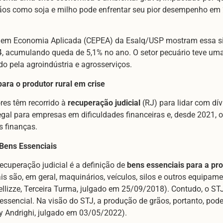
ãos como soja e milho pode enfrentar seu pior desempenho em
em Economia Aplicada (CEPEA) da Esalq/USP mostram essa situ
4, acumulando queda de 5,1% no ano. O setor pecuário teve uma
o pela agroindústria e agrosserviços.
ara o produtor rural em crise
res têm recorrido à
recuperação judicial
(RJ) para lidar com dív
egal para empresas em dificuldades financeiras e, desde 2021,
s finanças.
 Bens Essenciais
cuperação judicial é a definição de
bens essenciais para a pr
is são, em geral, maquinários, veículos, silos e outros equipam
llizze, Terceira Turma, julgado em 25/09/2018). Contudo, o STJ
essencial. Na visão do STJ, a produção de grãos, portanto, pod
y Andrighi, julgado em 03/05/2022).