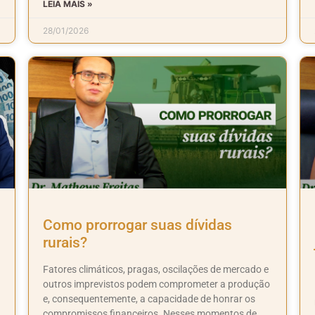
LEIA MAIS »
28/01/2026
Como prorrogar suas dívidas
rurais?
Fatores climáticos, pragas, oscilações de mercado e
outros imprevistos podem comprometer a produção
e, consequentemente, a capacidade de honrar os
compromissos financeiros. Nesses momentos de