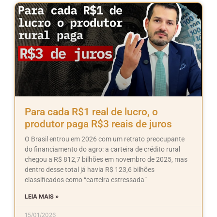
Para cada R$1 real de lucro, o
produtor paga R$3 reais de juros
O Brasil entrou em 2026 com um retrato preocupante
do financiamento do agro: a carteira de crédito rural
chegou a R$ 812,7 bilhões em novembro de 2025, mas
dentro desse total já havia R$ 123,6 bilhões
classificados como “carteira estressada”
LEIA MAIS »
15/01/2026