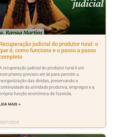
Recuperação judicial do produtor rural: o
que é, como funciona e o passo a passo
completo
A recuperação judicial do produtor rural é um
instrumento previsto em lei para permitir a
reorganização das dívidas, preservando a
continuidade da atividade produtiva, empregos e a
própria função econômica da fazenda.
LEIA MAIS »
26/01/2026