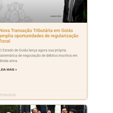
Nova Transação Tributária em Goiás
amplia oportunidades de regularização
fiscal
O Estado de Goiás lança agora sua própria
sistemática de negociação de débitos inscritos em
dívida ativa.
LEIA MAIS »
27/10/2025