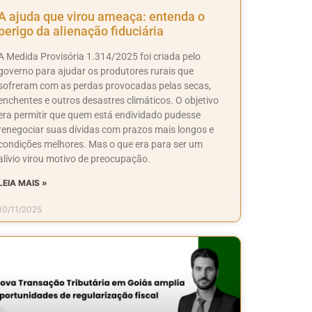
A ajuda que virou ameaça: entenda o
perigo da alienação fiduciária
A Medida Provisória 1.314/2025 foi criada pelo
governo para ajudar os produtores rurais que
sofreram com as perdas provocadas pelas secas,
enchentes e outros desastres climáticos. O objetivo
era permitir que quem está endividado pudesse
renegociar suas dívidas com prazos mais longos e
condições melhores. Mas o que era para ser um
alívio virou motivo de preocupação.
LEIA MAIS »
10/11/2025