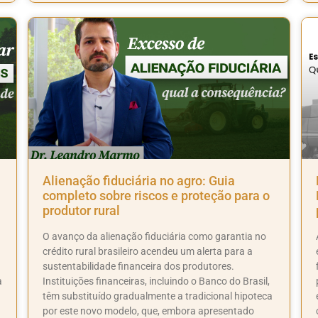
Alienação fiduciária no agro: Guia
completo sobre riscos e proteção para o
produtor rural
O avanço da alienação fiduciária como garantia no
crédito rural brasileiro acendeu um alerta para a
sustentabilidade financeira dos produtores.
a
Instituições financeiras, incluindo o Banco do Brasil,
têm substituído gradualmente a tradicional hipoteca
por este novo modelo, que, embora apresentado