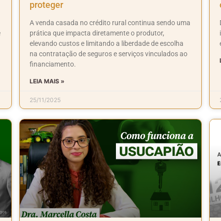
proteger
A venda casada no crédito rural continua sendo uma
e
prática que impacta diretamente o produtor,
elevando custos e limitando a liberdade de escolha
na contratação de seguros e serviços vinculados ao
financiamento.
LEIA MAIS »
25/11/2025