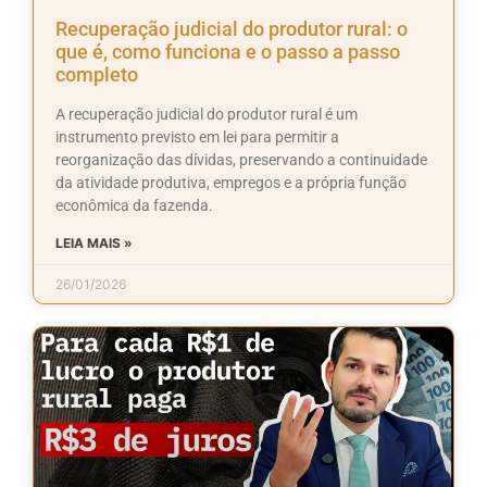
Recuperação judicial do produtor rural: o
que é, como funciona e o passo a passo
completo
A recuperação judicial do produtor rural é um
instrumento previsto em lei para permitir a
reorganização das dívidas, preservando a continuidade
da atividade produtiva, empregos e a própria função
econômica da fazenda.
LEIA MAIS »
26/01/2026