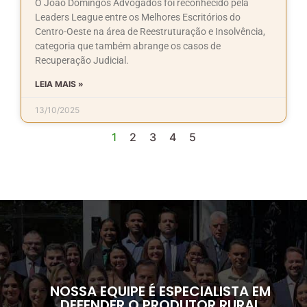
O João Domingos Advogados foi reconhecido pela
Leaders League entre os Melhores Escritórios do
Centro-Oeste na área de Reestruturação e Insolvência,
categoria que também abrange os casos de
Recuperação Judicial.
LEIA MAIS »
13/10/2025
1
2
3
4
5
NOSSA EQUIPE É ESPECIALISTA EM
DEFENDER O PRODUTOR RURAL