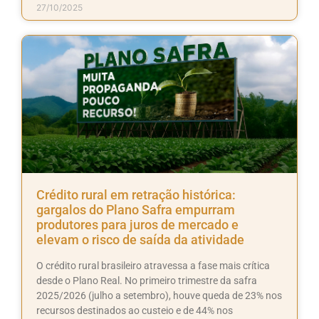
27/10/2025
Crédito rural em retração histórica:
gargalos do Plano Safra empurram
produtores para juros de mercado e
elevam o risco de saída da atividade
O crédito rural brasileiro atravessa a fase mais crítica
desde o Plano Real. No primeiro trimestre da safra
2025/2026 (julho a setembro), houve queda de 23% nos
recursos destinados ao custeio e de 44% nos