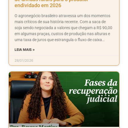
endividado em 2026
O agronegócio brasileiro atravessa um dos momentos
mais críticos de sua história recente. Com a saca de
soja sendo negociada a valores que chegam a R$ 90,00
em algumas praças, custos de produção nas alturas e
uma taxa de juros que estrangula o fluxo de caixa…
LEIA MAIS »
28/01/2026