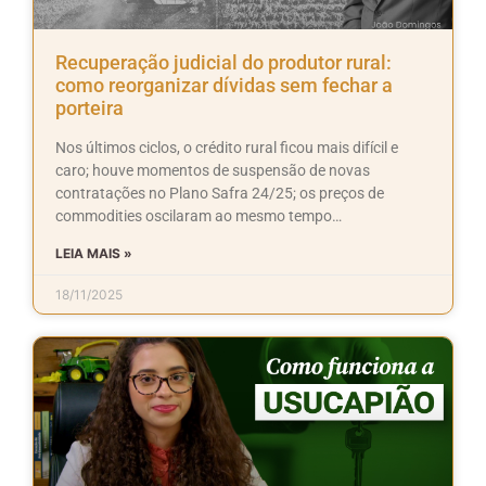
Recuperação judicial do produtor rural:
como reorganizar dívidas sem fechar a
porteira
Nos últimos ciclos, o crédito rural ficou mais difícil e
caro; houve momentos de suspensão de novas
contratações no Plano Safra 24/25; os preços de
commodities oscilaram ao mesmo tempo…
LEIA MAIS »
18/11/2025