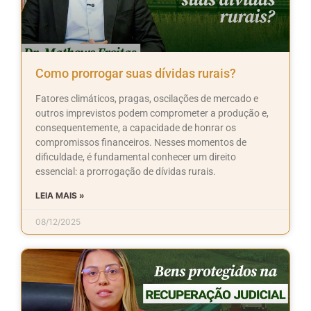
Como prorrogar suas dívidas rurais?
Fatores climáticos, pragas, oscilações de mercado e
outros imprevistos podem comprometer a produção e,
consequentemente, a capacidade de honrar os
compromissos financeiros. Nesses momentos de
dificuldade, é fundamental conhecer um direito
essencial: a prorrogação de dívidas rurais.
LEIA MAIS »
08/12/2025