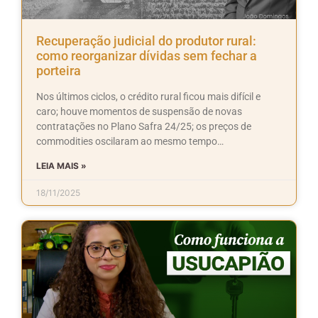
Recuperação judicial do produtor rural:
como reorganizar dívidas sem fechar a
porteira
Nos últimos ciclos, o crédito rural ficou mais difícil e
caro; houve momentos de suspensão de novas
contratações no Plano Safra 24/25; os preços de
commodities oscilaram ao mesmo tempo…
LEIA MAIS »
18/11/2025