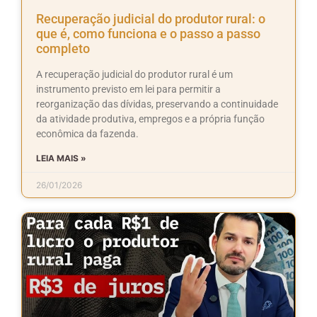
Recuperação judicial do produtor rural: o
que é, como funciona e o passo a passo
completo
A recuperação judicial do produtor rural é um
instrumento previsto em lei para permitir a
reorganização das dívidas, preservando a continuidade
da atividade produtiva, empregos e a própria função
econômica da fazenda.
LEIA MAIS »
26/01/2026