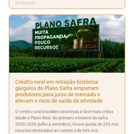
27/10/2025
Crédito rural em retração histórica:
gargalos do Plano Safra empurram
produtores para juros de mercado e
elevam o risco de saída da atividade
O crédito rural brasileiro atravessa a fase mais crítica
desde o Plano Real. No primeiro trimestre da safra
2025/2026 (julho a setembro), houve queda de 23% nos
recursos destinados ao custeio e de 44% nos