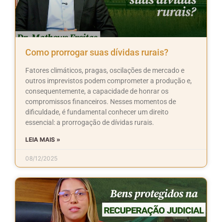
Como prorrogar suas dívidas rurais?
Fatores climáticos, pragas, oscilações de mercado e
outros imprevistos podem comprometer a produção e,
consequentemente, a capacidade de honrar os
compromissos financeiros. Nesses momentos de
dificuldade, é fundamental conhecer um direito
essencial: a prorrogação de dívidas rurais.
LEIA MAIS »
08/12/2025