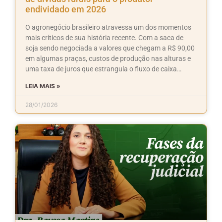
endividado em 2026
O agronegócio brasileiro atravessa um dos momentos
mais críticos de sua história recente. Com a saca de
soja sendo negociada a valores que chegam a R$ 90,00
em algumas praças, custos de produção nas alturas e
uma taxa de juros que estrangula o fluxo de caixa…
LEIA MAIS »
28/01/2026