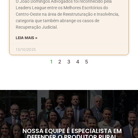
O João Domingos Advogados foi reconhecido pela
Leaders League entre os Melhores Escritórios do
Centro-Oeste na área de Reestruturação e Insolvência,
categoria que também abrange os casos de
Recuperação Judicial.
LEIA MAIS »
13/10/2025
1
2
3
4
5
NOSSA EQUIPE É ESPECIALISTA EM
DEFENDER O PRODUTOR RURAL