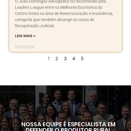
O João Domingos Advogados foi reconhecido pela
Leaders League entre os Melhores Escritórios do
Centro-Oeste na área de Reestruturação e Insolvência,
categoria que também abrange os casos de
Recuperação Judicial.
LEIA MAIS »
13/10/2025
1
2
3
4
5
NOSSA EQUIPE É ESPECIALISTA EM
DEFENDER O PRODUTOR RURAL