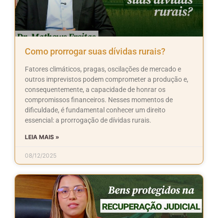
Como prorrogar suas dívidas rurais?
Fatores climáticos, pragas, oscilações de mercado e
outros imprevistos podem comprometer a produção e,
consequentemente, a capacidade de honrar os
compromissos financeiros. Nesses momentos de
dificuldade, é fundamental conhecer um direito
essencial: a prorrogação de dívidas rurais.
LEIA MAIS »
08/12/2025