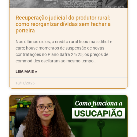
Recuperação judicial do produtor rural:
como reorganizar dívidas sem fechar a
porteira
Nos últimos ciclos, o crédito rural ficou mais difícil e
caro; houve momentos de suspensão de novas
contratações no Plano Safra 24/25; os preços de
commodities oscilaram ao mesmo tempo…
LEIA MAIS »
18/11/2025