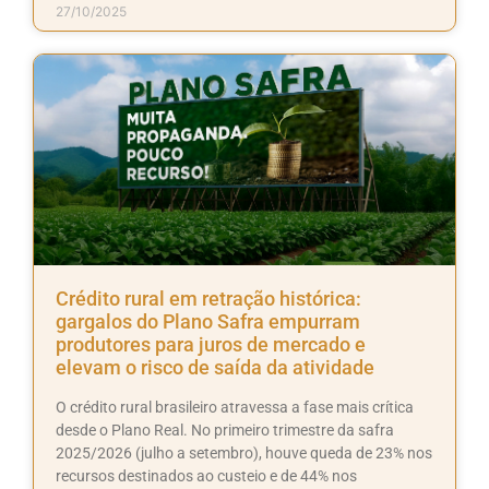
27/10/2025
Crédito rural em retração histórica:
gargalos do Plano Safra empurram
produtores para juros de mercado e
elevam o risco de saída da atividade
O crédito rural brasileiro atravessa a fase mais crítica
desde o Plano Real. No primeiro trimestre da safra
2025/2026 (julho a setembro), houve queda de 23% nos
recursos destinados ao custeio e de 44% nos