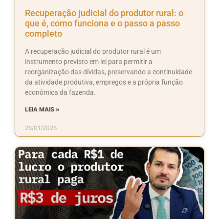
Recuperação judicial do produtor rural: o
que é, como funciona e o passo a passo
completo
A recuperação judicial do produtor rural é um
instrumento previsto em lei para permitir a
reorganização das dívidas, preservando a continuidade
da atividade produtiva, empregos e a própria função
econômica da fazenda.
LEIA MAIS »
26/01/2026