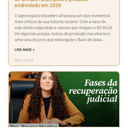
endividado em 2026
O agronegócio brasileiro atravessa um dos momentos
mais críticos de sua história recente. Com a saca de
soja sendo negociada a valores que chegam a R$ 90,00
em algumas praças, custos de produção nas alturas e
uma taxa de juros que estrangula o fluxo de caixa…
LEIA MAIS »
28/01/2026