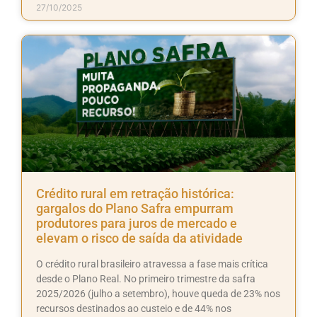
27/10/2025
Crédito rural em retração histórica:
gargalos do Plano Safra empurram
produtores para juros de mercado e
elevam o risco de saída da atividade
O crédito rural brasileiro atravessa a fase mais crítica
desde o Plano Real. No primeiro trimestre da safra
2025/2026 (julho a setembro), houve queda de 23% nos
recursos destinados ao custeio e de 44% nos