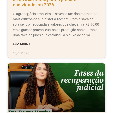
endividado em 2026
O agronegócio brasileiro atravessa um dos momentos
mais críticos de sua história recente. Com a saca de
soja sendo negociada a valores que chegam a R$ 90,00
em algumas praças, custos de produção nas alturas e
uma taxa de juros que estrangula o fluxo de caixa…
LEIA MAIS »
28/01/2026