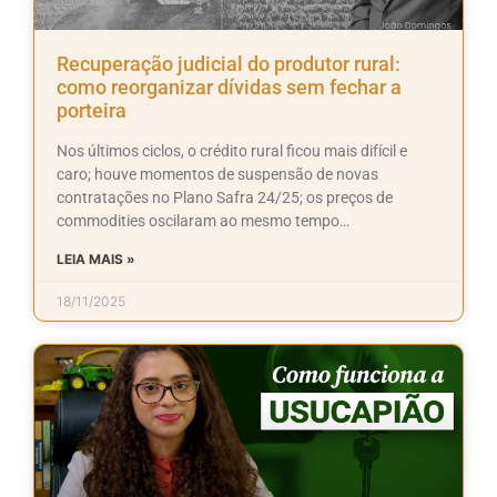
Recuperação judicial do produtor rural:
como reorganizar dívidas sem fechar a
porteira
Nos últimos ciclos, o crédito rural ficou mais difícil e
caro; houve momentos de suspensão de novas
contratações no Plano Safra 24/25; os preços de
commodities oscilaram ao mesmo tempo…
LEIA MAIS »
18/11/2025