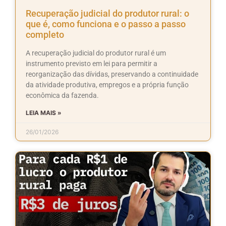
Recuperação judicial do produtor rural: o
que é, como funciona e o passo a passo
completo
A recuperação judicial do produtor rural é um
instrumento previsto em lei para permitir a
reorganização das dívidas, preservando a continuidade
da atividade produtiva, empregos e a própria função
econômica da fazenda.
LEIA MAIS »
26/01/2026