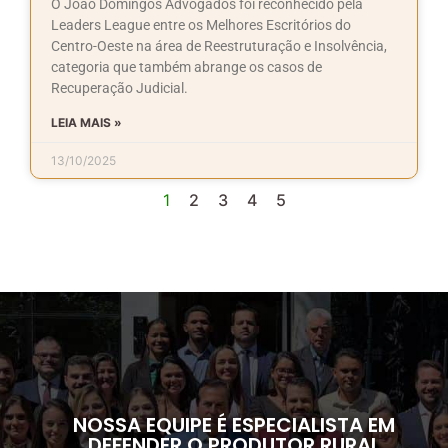
O João Domingos Advogados foi reconhecido pela
Leaders League entre os Melhores Escritórios do
Centro-Oeste na área de Reestruturação e Insolvência,
categoria que também abrange os casos de
Recuperação Judicial.
LEIA MAIS »
13/10/2025
1
2
3
4
5
NOSSA EQUIPE É ESPECIALISTA EM
DEFENDER O PRODUTOR RURAL