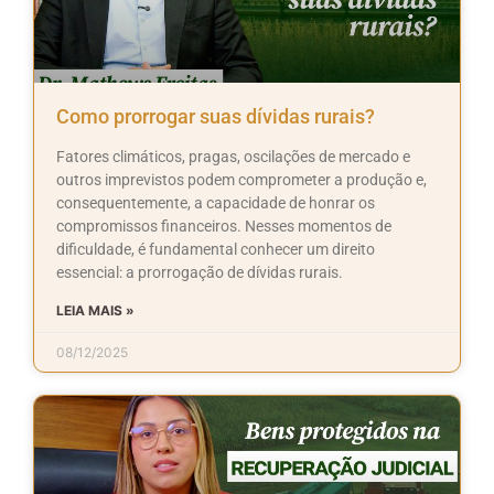
Como prorrogar suas dívidas rurais?
Fatores climáticos, pragas, oscilações de mercado e
outros imprevistos podem comprometer a produção e,
consequentemente, a capacidade de honrar os
compromissos financeiros. Nesses momentos de
dificuldade, é fundamental conhecer um direito
essencial: a prorrogação de dívidas rurais.
LEIA MAIS »
08/12/2025