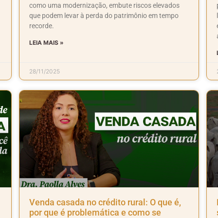
como uma modernização, embute riscos elevados
que podem levar à perda do patrimônio em tempo
recorde.
LEIA MAIS »
28/11/2025
Venda casada no crédito rural: O que é,
por que é problemática e como se