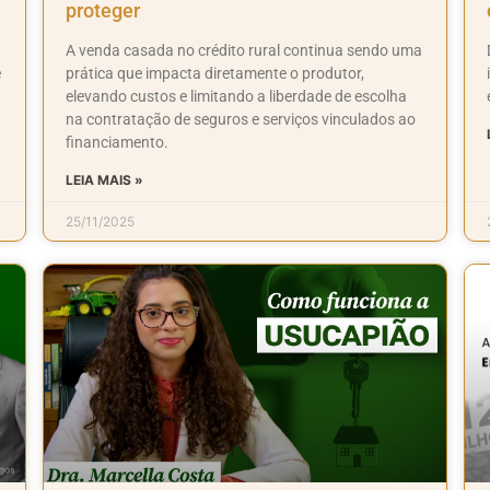
proteger
A venda casada no crédito rural continua sendo uma
e
prática que impacta diretamente o produtor,
elevando custos e limitando a liberdade de escolha
na contratação de seguros e serviços vinculados ao
financiamento.
LEIA MAIS »
25/11/2025