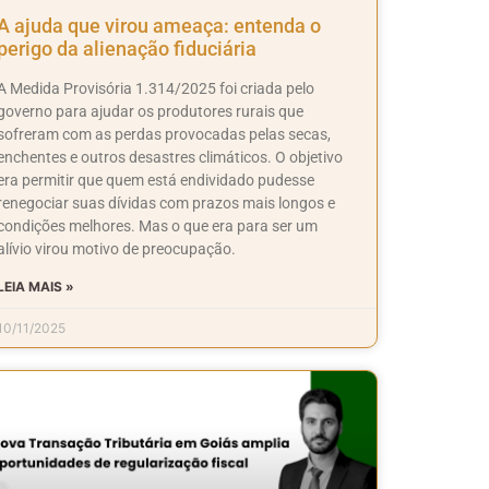
A ajuda que virou ameaça: entenda o
perigo da alienação fiduciária
A Medida Provisória 1.314/2025 foi criada pelo
governo para ajudar os produtores rurais que
sofreram com as perdas provocadas pelas secas,
enchentes e outros desastres climáticos. O objetivo
era permitir que quem está endividado pudesse
renegociar suas dívidas com prazos mais longos e
condições melhores. Mas o que era para ser um
alívio virou motivo de preocupação.
LEIA MAIS »
10/11/2025