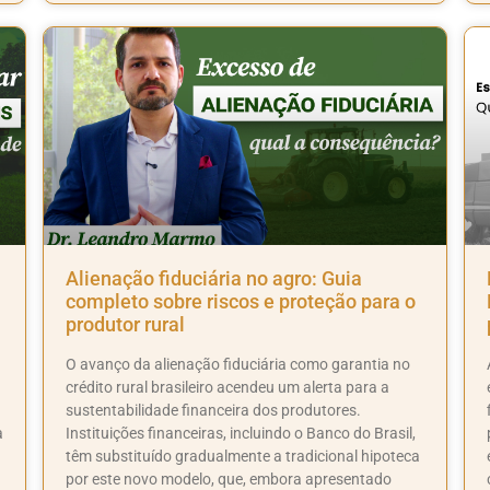
Alienação fiduciária no agro: Guia
completo sobre riscos e proteção para o
produtor rural
O avanço da alienação fiduciária como garantia no
crédito rural brasileiro acendeu um alerta para a
sustentabilidade financeira dos produtores.
a
Instituições financeiras, incluindo o Banco do Brasil,
têm substituído gradualmente a tradicional hipoteca
por este novo modelo, que, embora apresentado