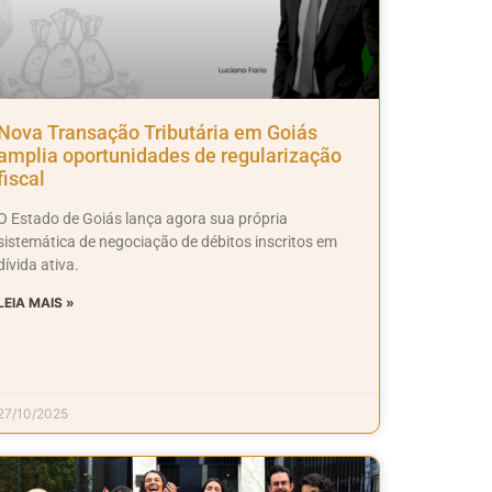
Nova Transação Tributária em Goiás
amplia oportunidades de regularização
fiscal
O Estado de Goiás lança agora sua própria
sistemática de negociação de débitos inscritos em
dívida ativa.
LEIA MAIS »
27/10/2025