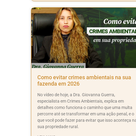
Como evitar crimes ambientais na sua
fazenda em 2026
No vídeo de hoje, a Dra. Giovanna Guerra,
especialista em Crimes Ambientais, explica em
detalhes como funciona o caminho que uma multa
percorre até se transformar em uma ação penal, e o
que você pode fazer para evitar que isso aconteça n
sua propriedade rural.