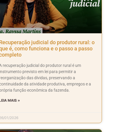
Recuperação judicial do produtor rural: o
que é, como funciona e o passo a passo
completo
A recuperação judicial do produtor rural é um
instrumento previsto em lei para permitir a
reorganização das dívidas, preservando a
continuidade da atividade produtiva, empregos e a
própria função econômica da fazenda.
LEIA MAIS »
26/01/2026