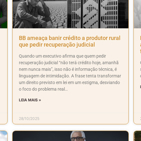
BB ameaça banir crédito a produtor rural
que pedir recuperação judicial
Quando um executivo afirma que quem pedir
recuperação judicial “não terá crédito hoje, amanhã
nem nunca mais”, isso não é informação técnica, é
linguagem de intimidação. A frase tenta transformar
um direito previsto em lei em um estigma, desviando
o foco do problema real…
LEIA MAIS »
28/10/2025