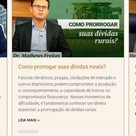
Como prorrogar suas dívidas rurais?
Fatores climáticos, pragas, oscilações de mercado e
outros imprevistos podem comprometer a produção
e, consequentemente, a capacidade de honrar os
o
compromissos financeiros. Nesses momentos de
dificuldade, é fundamental conhecer um direito
essencial: a prorrogação de dívidas rurais.
LEIA MAIS »
08/12/2025