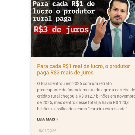
Para cada R$1 real de lucro, o produtor
paga R$3 reais de juros
O Brasil entrou em 2026 com um retrato
preocupante do financiamento do agro: a carteira de
crédito rural chegou a R$ 812,7 bilhões em novembr
de 2025, mas dentro desse total já havia R$ 123,6
bilhões classificados como “carteira estressada”
LEIA MAIS »
15/01/2026