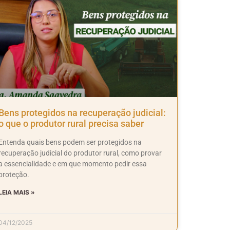
Bens protegidos na recuperação judicial:
o que o produtor rural precisa saber
Entenda quais bens podem ser protegidos na
recuperação judicial do produtor rural, como provar
a essencialidade e em que momento pedir essa
proteção.
LEIA MAIS »
04/12/2025