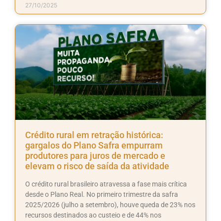
27/10/2025
Crédito rural em retração histórica:
gargalos do Plano Safra empurram
produtores para juros de mercado e
elevam o risco de saída da atividade
O crédito rural brasileiro atravessa a fase mais crítica
desde o Plano Real. No primeiro trimestre da safra
2025/2026 (julho a setembro), houve queda de 23% nos
recursos destinados ao custeio e de 44% nos