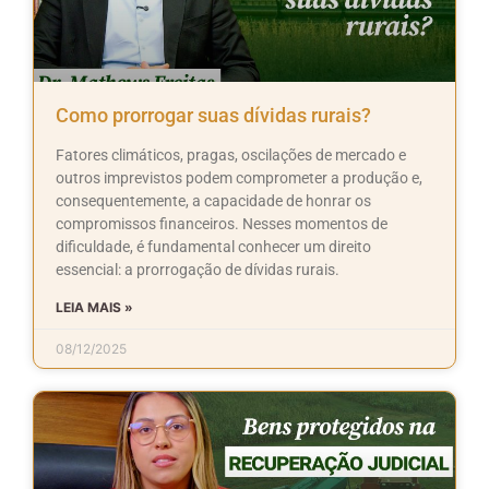
Como prorrogar suas dívidas rurais?
Fatores climáticos, pragas, oscilações de mercado e
outros imprevistos podem comprometer a produção e,
consequentemente, a capacidade de honrar os
compromissos financeiros. Nesses momentos de
dificuldade, é fundamental conhecer um direito
essencial: a prorrogação de dívidas rurais.
LEIA MAIS »
08/12/2025