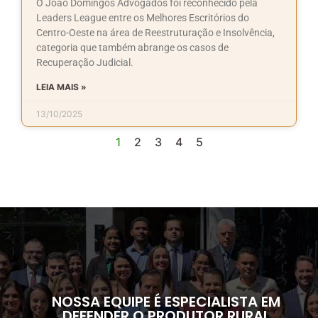
O João Domingos Advogados foi reconhecido pela
Leaders League entre os Melhores Escritórios do
Centro-Oeste na área de Reestruturação e Insolvência,
categoria que também abrange os casos de
Recuperação Judicial.
LEIA MAIS »
13/10/2025
1
2
3
4
5
NOSSA EQUIPE É ESPECIALISTA EM
DEFENDER O PRODUTOR RURAL