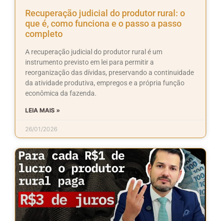
Recuperação judicial do produtor rural: o
que é, como funciona e o passo a passo
completo
A recuperação judicial do produtor rural é um
instrumento previsto em lei para permitir a
reorganização das dívidas, preservando a continuidade
da atividade produtiva, empregos e a própria função
econômica da fazenda.
LEIA MAIS »
26/01/2026