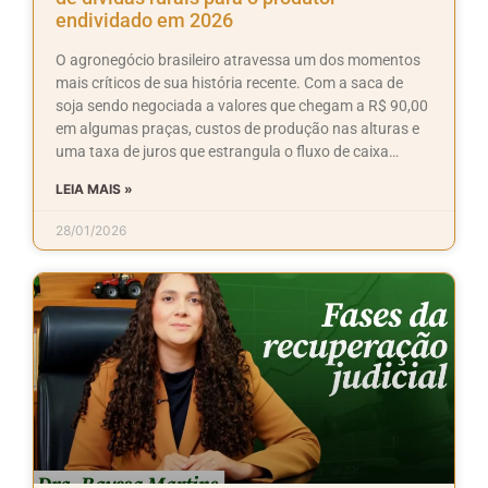
endividado em 2026
O agronegócio brasileiro atravessa um dos momentos
mais críticos de sua história recente. Com a saca de
soja sendo negociada a valores que chegam a R$ 90,00
em algumas praças, custos de produção nas alturas e
uma taxa de juros que estrangula o fluxo de caixa…
LEIA MAIS »
28/01/2026