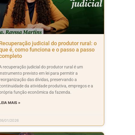
Recuperação judicial do produtor rural: o
que é, como funciona e o passo a passo
completo
A recuperação judicial do produtor rural é um
instrumento previsto em lei para permitir a
reorganização das dívidas, preservando a
continuidade da atividade produtiva, empregos e a
própria função econômica da fazenda.
LEIA MAIS »
26/01/2026