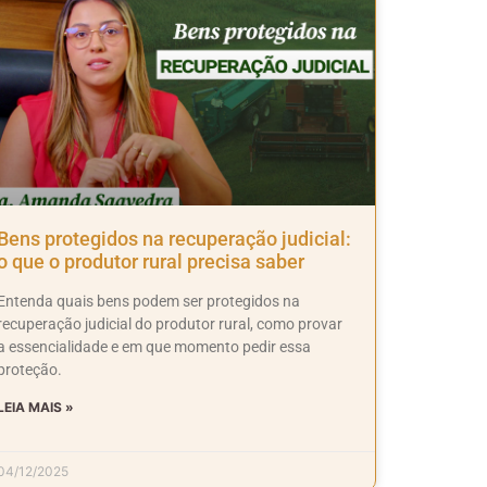
Bens protegidos na recuperação judicial:
o que o produtor rural precisa saber
Entenda quais bens podem ser protegidos na
recuperação judicial do produtor rural, como provar
a essencialidade e em que momento pedir essa
proteção.
LEIA MAIS »
04/12/2025