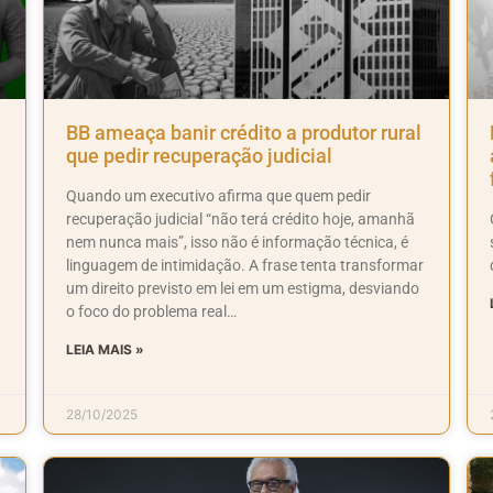
BB ameaça banir crédito a produtor rural
que pedir recuperação judicial
Quando um executivo afirma que quem pedir
recuperação judicial “não terá crédito hoje, amanhã
nem nunca mais”, isso não é informação técnica, é
linguagem de intimidação. A frase tenta transformar
um direito previsto em lei em um estigma, desviando
o foco do problema real…
LEIA MAIS »
28/10/2025