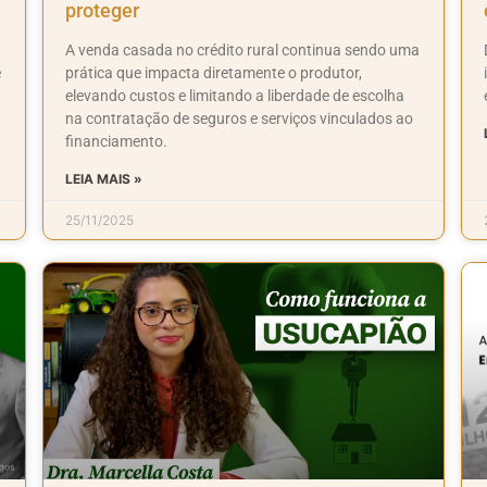
proteger
A venda casada no crédito rural continua sendo uma
e
prática que impacta diretamente o produtor,
elevando custos e limitando a liberdade de escolha
na contratação de seguros e serviços vinculados ao
financiamento.
LEIA MAIS »
25/11/2025