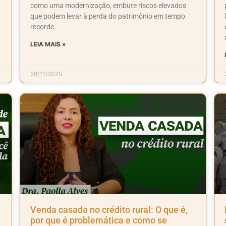
como uma modernização, embute riscos elevados
que podem levar à perda do patrimônio em tempo
recorde.
LEIA MAIS »
28/11/2025
Venda casada no crédito rural: O que é,
por que é problemática e como se