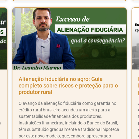
Alienação fiduciária no agro: Guia
completo sobre riscos e proteção para o
produtor rural
O avanço da alienação fiduciária como garantia no
crédito rural brasileiro acendeu um alerta para a
sustentabilidade financeira dos produtores.
a
Instituições financeiras, incluindo o Banco do Brasil,
têm substituído gradualmente a tradicional hipoteca
por este novo modelo, que, embora apresentado