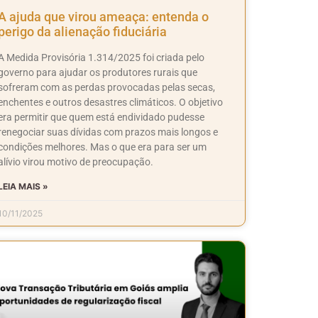
A ajuda que virou ameaça: entenda o
perigo da alienação fiduciária
A Medida Provisória 1.314/2025 foi criada pelo
governo para ajudar os produtores rurais que
sofreram com as perdas provocadas pelas secas,
enchentes e outros desastres climáticos. O objetivo
era permitir que quem está endividado pudesse
renegociar suas dívidas com prazos mais longos e
condições melhores. Mas o que era para ser um
alívio virou motivo de preocupação.
LEIA MAIS »
10/11/2025