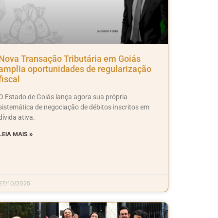
Nova Transação Tributária em Goiás
amplia oportunidades de regularização
fiscal
O Estado de Goiás lança agora sua própria
sistemática de negociação de débitos inscritos em
dívida ativa.
LEIA MAIS »
27/10/2025