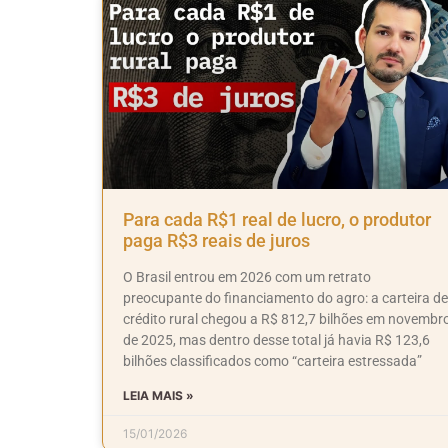
Para cada R$1 real de lucro, o produtor
paga R$3 reais de juros
O Brasil entrou em 2026 com um retrato
preocupante do financiamento do agro: a carteira de
crédito rural chegou a R$ 812,7 bilhões em novembr
de 2025, mas dentro desse total já havia R$ 123,6
bilhões classificados como “carteira estressada”
LEIA MAIS »
15/01/2026