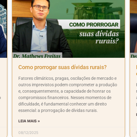
Como prorrogar suas dívidas rurais?
Fatores climáticos, pragas, oscilações de mercado e
outros imprevistos podem comprometer a produção
e, consequentemente, a capacidade de honrar os
o
compromissos financeiros. Nesses momentos de
dificuldade, é fundamental conhecer um direito
essencial: a prorrogação de dívidas rurais.
LEIA MAIS »
08/12/2025