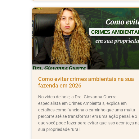
Como evitar crimes ambientais na sua
fazenda em 2026
No vídeo de hoje, a Dra. Giovanna Guerra,
especialista em Crimes Ambientais, explica em
detalhes como funciona o caminho que uma multa
percorre até se transformar em uma ação penal, e o
que você pode fazer para evitar que isso aconteça n
sua propriedade rural.