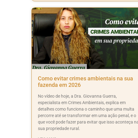
Como evitar crimes ambientais na sua
fazenda em 2026
No vídeo de hoje, a Dra. Giovanna Guerra,
especialista em Crimes Ambientais, explica em
detalhes como funciona o caminho que uma multa
percorre até se transformar em uma ação penal, e o
que você pode fazer para evitar que isso aconteça n
sua propriedade rural.