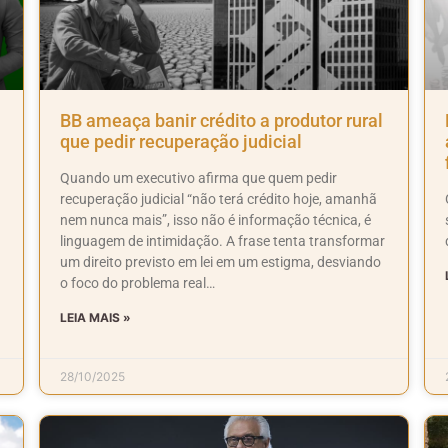
BB ameaça banir crédito a produtor rural
que pedir recuperação judicial
Quando um executivo afirma que quem pedir
recuperação judicial “não terá crédito hoje, amanhã
nem nunca mais”, isso não é informação técnica, é
linguagem de intimidação. A frase tenta transformar
um direito previsto em lei em um estigma, desviando
o foco do problema real…
LEIA MAIS »
28/10/2025