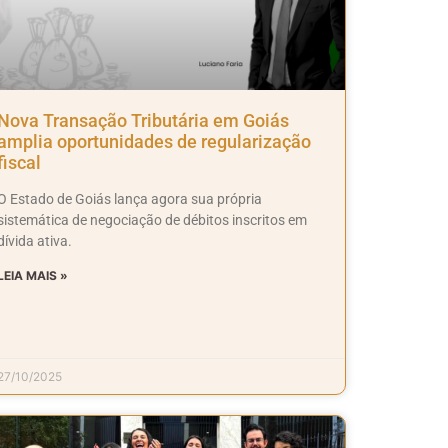
Nova Transação Tributária em Goiás
amplia oportunidades de regularização
fiscal
O Estado de Goiás lança agora sua própria
sistemática de negociação de débitos inscritos em
dívida ativa.
LEIA MAIS »
27/10/2025