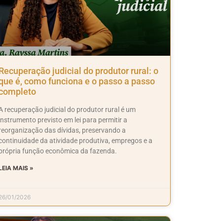
Recuperação judicial do produtor rural: o
que é, como funciona e o passo a passo
completo
A recuperação judicial do produtor rural é um
instrumento previsto em lei para permitir a
reorganização das dívidas, preservando a
continuidade da atividade produtiva, empregos e a
própria função econômica da fazenda.
LEIA MAIS »
26/01/2026