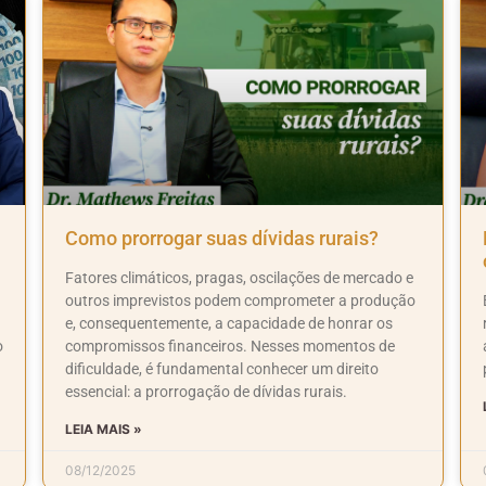
Como prorrogar suas dívidas rurais?
Fatores climáticos, pragas, oscilações de mercado e
outros imprevistos podem comprometer a produção
e, consequentemente, a capacidade de honrar os
o
compromissos financeiros. Nesses momentos de
dificuldade, é fundamental conhecer um direito
essencial: a prorrogação de dívidas rurais.
LEIA MAIS »
08/12/2025