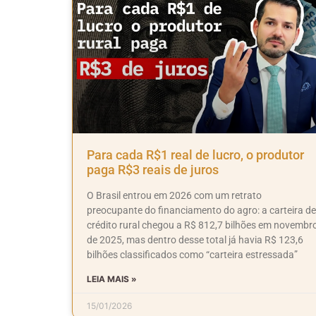
Para cada R$1 real de lucro, o produtor
paga R$3 reais de juros
O Brasil entrou em 2026 com um retrato
preocupante do financiamento do agro: a carteira de
crédito rural chegou a R$ 812,7 bilhões em novembr
de 2025, mas dentro desse total já havia R$ 123,6
bilhões classificados como “carteira estressada”
LEIA MAIS »
15/01/2026