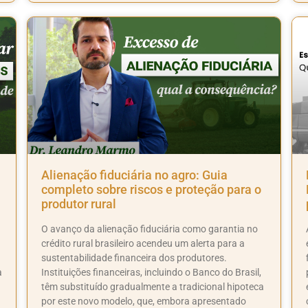
Alienação fiduciária no agro: Guia
completo sobre riscos e proteção para o
produtor rural
O avanço da alienação fiduciária como garantia no
crédito rural brasileiro acendeu um alerta para a
sustentabilidade financeira dos produtores.
a
Instituições financeiras, incluindo o Banco do Brasil,
têm substituído gradualmente a tradicional hipoteca
por este novo modelo, que, embora apresentado