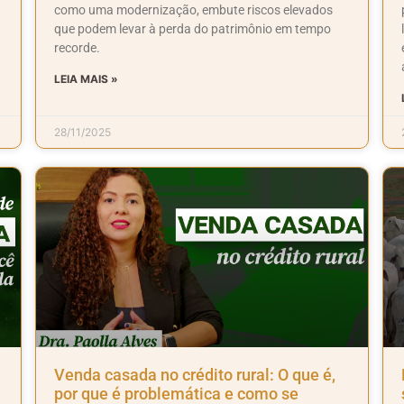
como uma modernização, embute riscos elevados
que podem levar à perda do patrimônio em tempo
recorde.
LEIA MAIS »
28/11/2025
Venda casada no crédito rural: O que é,
por que é problemática e como se