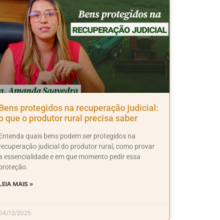
Bens protegidos na recuperação judicial:
o que o produtor rural precisa saber
Entenda quais bens podem ser protegidos na
recuperação judicial do produtor rural, como provar
a essencialidade e em que momento pedir essa
proteção.
LEIA MAIS »
04/12/2025