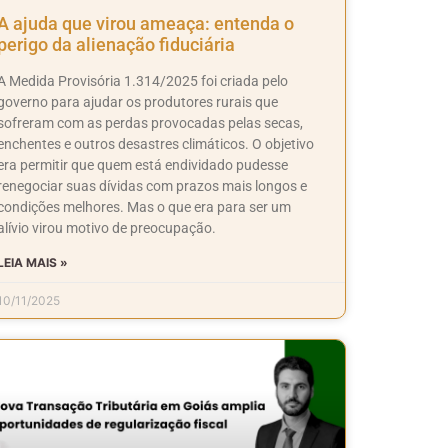
A ajuda que virou ameaça: entenda o
perigo da alienação fiduciária
A Medida Provisória 1.314/2025 foi criada pelo
governo para ajudar os produtores rurais que
sofreram com as perdas provocadas pelas secas,
enchentes e outros desastres climáticos. O objetivo
era permitir que quem está endividado pudesse
renegociar suas dívidas com prazos mais longos e
condições melhores. Mas o que era para ser um
alívio virou motivo de preocupação.
LEIA MAIS »
10/11/2025