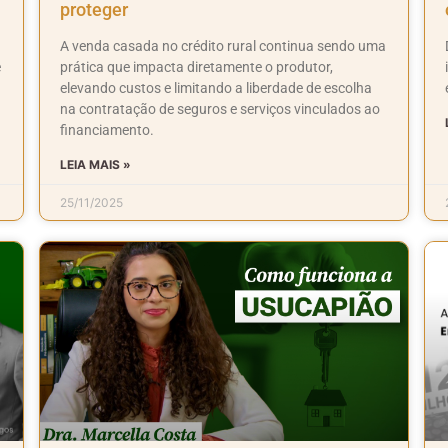
proteger
A venda casada no crédito rural continua sendo uma
e
prática que impacta diretamente o produtor,
elevando custos e limitando a liberdade de escolha
na contratação de seguros e serviços vinculados ao
financiamento.
LEIA MAIS »
25/11/2025