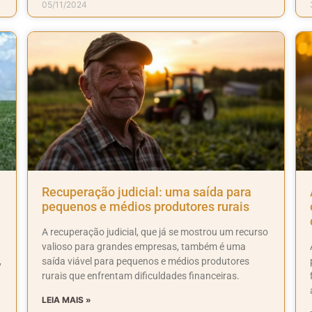
05/11/2024
l
Recuperação judicial: uma saída para
pequenos e médios produtores rurais
A recuperação judicial, que já se mostrou um recurso
valioso para grandes empresas, também é uma
,
saída viável para pequenos e médios produtores
rurais que enfrentam dificuldades financeiras.
LEIA MAIS »