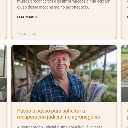
s
muitos preconceitos e desinformações ainda cercam
o uso desse mecanismo no agronegócio.
LEIA MAIS »
29/10/2024
Passo a passo para solicitar a
recuperação judicial no agronegócio
A recuperação judicial é uma solução viável para