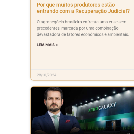
Por que muitos produtores estão
entrando com a Recuperação Judicial?
O agronegócio brasileiro enfrenta uma crise sem
precedentes, marcada por uma combinação
devastadora de fatores econômicos e ambientais.
LEIA MAIS »
28/10/2024