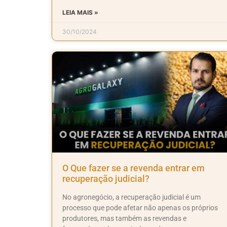
LEIA MAIS »
30/10/2024
O Que fazer se a revenda entrar em
recuperação judicial?
No agronegócio, a recuperação judicial é um
processo que pode afetar não apenas os próprios
produtores, mas também as revendas e