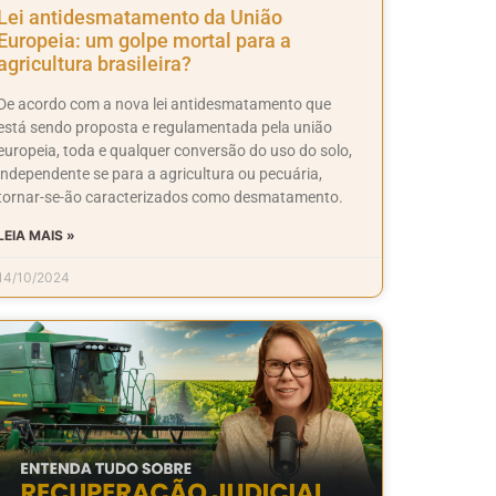
Lei antidesmatamento da União
Europeia: um golpe mortal para a
agricultura brasileira?
De acordo com a nova lei antidesmatamento que
está sendo proposta e regulamentada pela união
europeia, toda e qualquer conversão do uso do solo,
independente se para a agricultura ou pecuária,
tornar-se-ão caracterizados como desmatamento.
LEIA MAIS »
14/10/2024