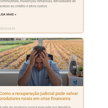
commodities, mudanças climáticas, dificuldades de
acesso ao crédito e altos custos
LEIA MAIS »
29/10/2024
Como a recuperação judicial pode salvar
produtores rurais em crise financeira
A vida do produtor rural é marcada por desafios