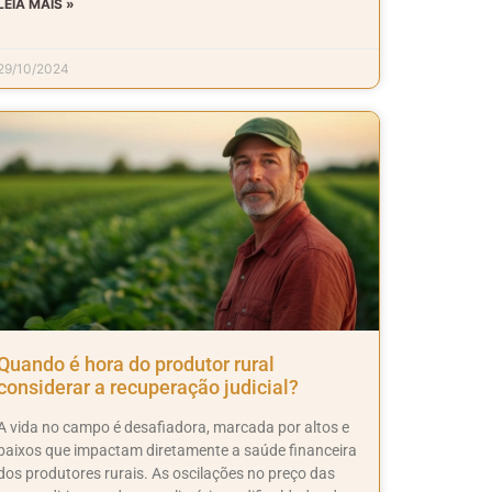
LEIA MAIS »
29/10/2024
Quando é hora do produtor rural
considerar a recuperação judicial?
A vida no campo é desafiadora, marcada por altos e
baixos que impactam diretamente a saúde financeira
dos produtores rurais. As oscilações no preço das