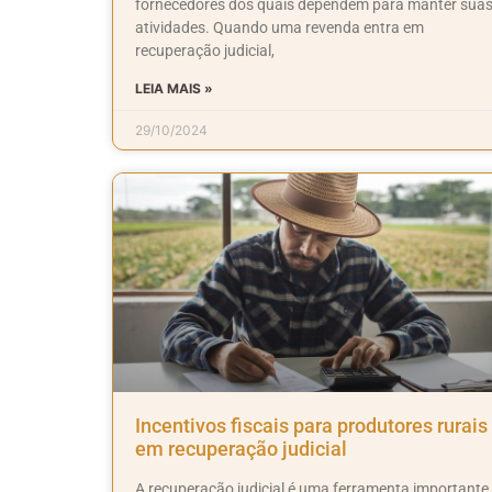
fornecedores dos quais dependem para manter sua
atividades. Quando uma revenda entra em
recuperação judicial,
LEIA MAIS »
29/10/2024
Incentivos fiscais para produtores rurais
em recuperação judicial
A recuperação judicial é uma ferramenta importante